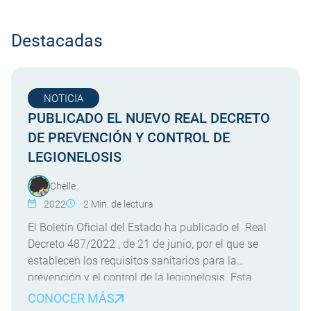
Destacadas
NOTICIA
PUBLICADO EL NUEVO REAL DECRETO
DE PREVENCIÓN Y CONTROL DE
LEGIONELOSIS
Chelle
2022
2
Min. de lectura
El Boletín Oficial del Estado ha publicado el Real
Decreto 487/2022 , de 21 de junio, por el que se
establecen los requisitos sanitarios para la
prevención y el control de la legionelosis. Esta
normativa entrará en vigor el 2 de Enero de 2023.
CONOCER MÁS
¿CUALES SON LAS NOVEDADES MÁS RELEVANTES