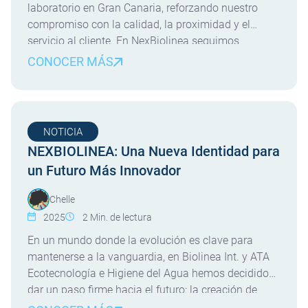
laboratorio en Gran Canaria, reforzando nuestro
compromiso con la calidad, la proximidad y el
servicio al cliente. En NexBiolinea seguimos
avanzando en nuestra estrategia de crecimiento y
CONOCER MÁS
cercanía, y desde septiembre de 2025 disponemos
de un nuevo laboratorio en la isla de Gran Canaria.
Este nuevo centro nos […]
NOTICIA
NEXBIOLINEA: Una Nueva Identidad para
un Futuro Más Innovador
Chelle
2025
2
Min. de lectura
En un mundo donde la evolución es clave para
mantenerse a la vanguardia, en Biolinea Int. y ATA
Ecotecnología e Higiene del Agua hemos decidido
dar un paso firme hacia el futuro: la creación de
NEXBIOLINEA. Esta nueva identidad unificada