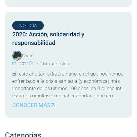
DEL NUEVO REAL DECRETO? El […]
NOTICIA
2020: Acción, solidaridad y
responsabilidad
Chelle
2021
< 1
Min. de lectura
En este año tan extraordinario, en el que nos hemos
enfrentado a la crisis sanitaria (y económica) más
importante de los últimos 100 años, en Biolinea Int.
estamos orgullosos de haber aportado nuestro
grano de arena a la lucha contra la pandemia. De
CONOCER MÁS
una forma o de otra, modestamente, de manera
desinteresada, hemos colaborado y […]
Categorías