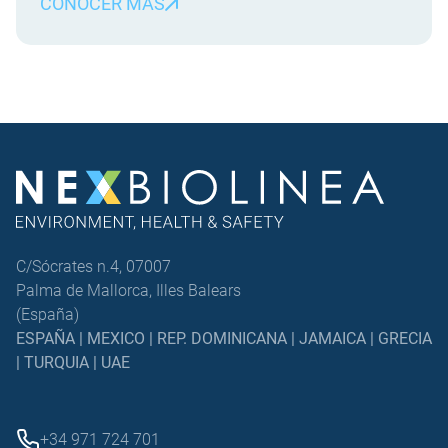
CONOCER MÁS
refuerza nuestro compromiso con la innovación, la
sostenibilidad y la excelencia técnica, consolidando
más de […]
C/Sócrates n.4, 07007
Palma de Mallorca, Illes Balears
(España)
ESPAÑA | MEXICO | REP. DOMINICANA | JAMAICA | GRECIA
| TURQUIA | UAE
+34 971 724 701