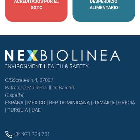
ACREDITADOS POR EL
DESPERDICIO
GSTC
ALIMENTARIO
C/Sócrates n.4, 07007
Palma de Mallorca, Illes Balears
(España)
ESPAÑA | MEXICO | REP. DOMINICANA | JAMAICA | GRECIA
| TURQUIA | UAE
+34 971 724 701