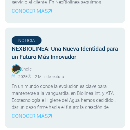
servicio al cliente. En NexBiolinea seguimos
avanzando en nuestra estrategia de crecimiento y
CONOCER MÁS
cercanía, y desde septiembre de 2025 disponemos
de un nuevo laboratorio en la isla de Gran Canaria.
Este nuevo centro nos […]
NOTICIA
NEXBIOLINEA: Una Nueva Identidad para
un Futuro Más Innovador
Chelle
2025
2
Min. de lectura
En un mundo donde la evolución es clave para
mantenerse a la vanguardia, en Biolinea Int. y ATA
Ecotecnología e Higiene del Agua hemos decidido
dar un paso firme hacia el futuro: la creación de
NEXBIOLINEA. Esta nueva identidad unificada
CONOCER MÁS
refuerza nuestro compromiso con la innovación, la
sostenibilidad y la excelencia técnica, consolidando