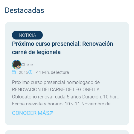
Destacadas
NOTICIA
Próximo curso presencial: Renovación
carné de legionela
Chelle
2015
< 1
Min. de lectura
Próximo curso presencial homologado de
RENOVACION DEl CARNÉ DE LEGIONELLA
Oblogatorio renovar cada 5 años Duración: 10 horas
Fecha prevista y horario: 10 y 11 Noviembre de
09:00 a 14:00 hh. SON CURSOS 100%
CONOCER MÁS
BONIFICABLES* MEDIANTE LOS CRÉDITOS DE LA
SEGURIDAD DE LA EMPRESA PARA LA FORMACION.
*Indicarle que el importe de la bonificación podría