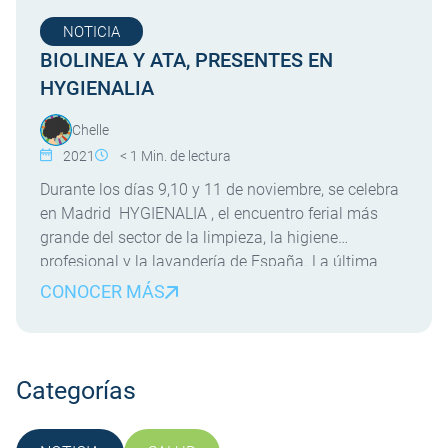
[…]
NOTICIA
BIOLINEA Y ATA, PRESENTES EN
HYGIENALIA
Chelle
2021
< 1
Min. de lectura
Durante los días 9,10 y 11 de noviembre, se celebra
en Madrid HYGIENALIA , el encuentro ferial más
grande del sector de la limpieza, la higiene
profesional y la lavandería de España. La última
edición en 2019 congregó la participación de 141
CONOCER MÁS
expositores con 6.426 visitantes profesionales
procedentes de 47 países. LABOPLUS , grupo
nacional […]
Categorías