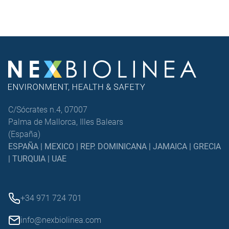
más de […]
C/Sócrates n.4, 07007
Palma de Mallorca, Illes Balears
(España)
ESPAÑA | MEXICO | REP. DOMINICANA | JAMAICA | GRECIA
| TURQUIA | UAE
+34 971 724 701
info@nexbiolinea.com