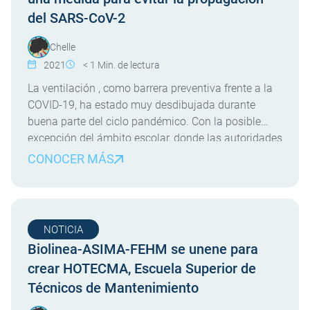
del SARS-CoV-2
Chelle
2021
< 1
Min. de lectura
La ventilación , como barrera preventiva frente a la
COVID-19, ha estado muy desdibujada durante
buena parte del ciclo pandémico. Con la posible
excepción del ámbito escolar, donde las autoridades
sanitarias y educativas han puesto mucho énfasis y
CONOCER MÁS
el mensaje ha trascendido. Al respecto, nos
complace compartir esta píldora divulgativa que ha
preparado el M. Il. […]
NOTICIA
Biolinea-ASIMA-FEHM se unene para
crear HOTECMA, Escuela Superior de
Técnicos de Mantenimiento