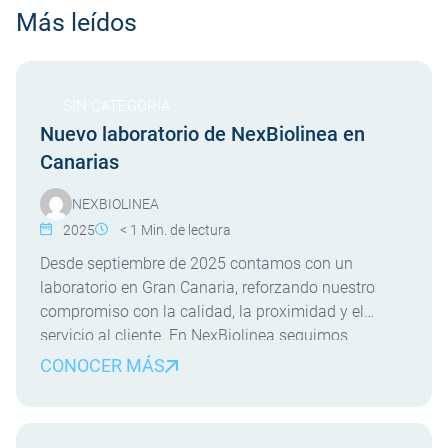
Más leídos
SIN CATEGORÍA
Nuevo laboratorio de NexBiolinea en
Canarias
NEXBIOLINEA
2025
< 1
Min. de lectura
Desde septiembre de 2025 contamos con un
laboratorio en Gran Canaria, reforzando nuestro
compromiso con la calidad, la proximidad y el
servicio al cliente. En NexBiolinea seguimos
avanzando en nuestra estrategia de crecimiento y
CONOCER MÁS
cercanía, y desde septiembre de 2025 disponemos
de un nuevo laboratorio en la isla de Gran Canaria.
Este nuevo centro nos […]