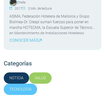
Chelle
2017
2
Min. de lectura
ASIMA, Federación Hotelera de Mallorca y Grupo
Biolínea-Dr. Crespí suman fuerzas para poner en
marcha HOTECMA, la Escuela Superior de Técnicos
en Mantenimiento de Instalaciones Hoteleras,
iniciativa pionera en el mundo. El presidente de la
CONOCER MÁS
Asociación de Industriales de Mallorca (ASIMA),
Francisco Martorell Esteban; la presidenta de la
Federación Empresarial Hotelera de Mallorca,
Inmaculada Benito; […]
Categorías
NOTICIA
SALUD
SIN CATEGORÍA
TECNOLOGÍA