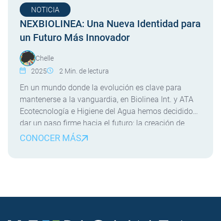
NOTICIA
NEXBIOLINEA: Una Nueva Identidad para
un Futuro Más Innovador
Chelle
2025
2
Min. de lectura
En un mundo donde la evolución es clave para
mantenerse a la vanguardia, en Biolinea Int. y ATA
Ecotecnología e Higiene del Agua hemos decidido
dar un paso firme hacia el futuro: la creación de
NEXBIOLINEA. Esta nueva identidad unificada
CONOCER MÁS
refuerza nuestro compromiso con la innovación, la
sostenibilidad y la excelencia técnica, consolidando
más de […]