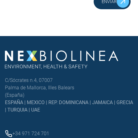
ENVIAR
C/Sócrates n.4, 07007
Palma de Mallorca, Illes Balears
(España)
ESPAÑA | MEXICO | REP. DOMINICANA | JAMAICA | GRECIA
| TURQUIA | UAE
+34 971 724 701