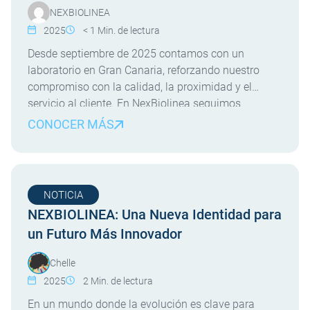
NEXBIOLINEA
2025
< 1
Min. de lectura
Desde septiembre de 2025 contamos con un
laboratorio en Gran Canaria, reforzando nuestro
compromiso con la calidad, la proximidad y el
servicio al cliente. En NexBiolinea seguimos
avanzando en nuestra estrategia de crecimiento y
CONOCER MÁS
cercanía, y desde septiembre de 2025 disponemos
de un nuevo laboratorio en la isla de Gran Canaria.
Este nuevo centro nos […]
NOTICIA
NEXBIOLINEA: Una Nueva Identidad para
un Futuro Más Innovador
Chelle
2025
2
Min. de lectura
En un mundo donde la evolución es clave para