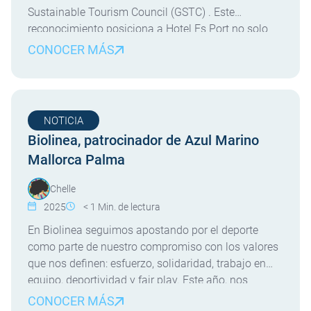
Sustainable Tourism Council (GSTC) . Este
reconocimiento posiciona a Hotel Es Port no solo
como pionero en el país sino también como un
CONOCER MÁS
referente en el ámbito internacional en cuanto a
prácticas sostenibles se refiere. ¿Qué es el Global
Sustainable Tourism […]
NOTICIA
Biolinea, patrocinador de Azul Marino
Mallorca Palma
Chelle
2025
< 1
Min. de lectura
En Biolinea seguimos apostando por el deporte
como parte de nuestro compromiso con los valores
que nos definen: esfuerzo, solidaridad, trabajo en
equipo, deportividad y fair play. Este año, nos
enorgullece anunciar nuestro patrocinio al equipo
CONOCER MÁS