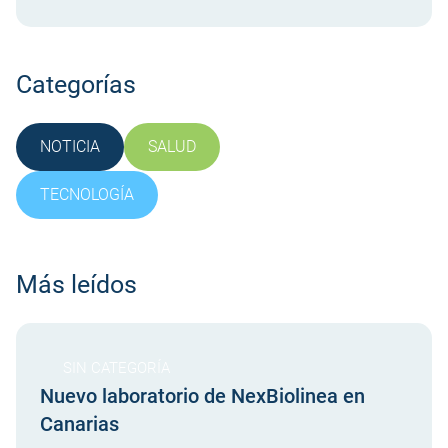
Azul Marino Mallorca Palma , que compite en la
Liga Femenina Challenge . Este equipo representa
no solo talento […]
Categorías
NOTICIA
SALUD
SIN CATEGORÍA
TECNOLOGÍA
Más leídos
SIN CATEGORÍA
Nuevo laboratorio de NexBiolinea en
Canarias